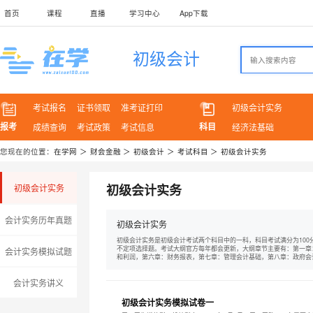
首页
课程
直播
学习中心
App下载
初级会计
考试报名
证书领取
准考证打印
初级会计实务
报考
科目
成绩查询
考试政策
考试信息
经济法基础
您现在的位置：
在学网
＞
财会金融
＞
初级会计
＞
考试科目
＞
初级会计实务
初级会计实务
初级会计实务
会计实务历年真题
初级会计实务
初级会计实务是初级会计考试两个科目中的一科，科目考试满分为100
不定项选择题。考试大纲官方每年都会更新，大纲章节主要有：第一章
会计实务模拟试题
和利润，第六章：财务报表，第七章：管理会计基础，第八章：政府会
会计实务讲义
初级会计实务模拟试卷一