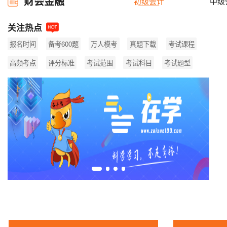
财会金融
初级会计
中级
关注热点
报名时间
备考600题
万人模考
真题下载
考试课程
高频考点
评分标准
考试范围
考试科目
考试题型