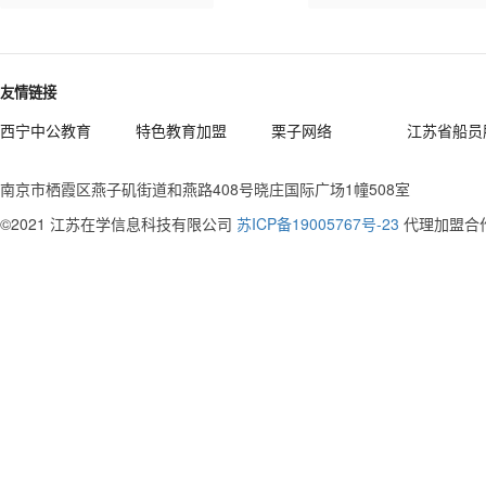
友情链接
西宁中公教育
特色教育加盟
栗子网络
江苏省船员
南京市栖霞区燕子矶街道和燕路408号晓庄国际广场1幢508室
©2021 江苏在学信息科技有限公司
苏ICP备19005767号-23
代理加盟合作电