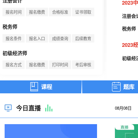
注册会计
202
报名时间
报名缴费
合格标准
证书领取
注册会
税务师
税务师
报名条件
报名入口
成绩查询
后续教育
202
初级经济师
初级经
报名方式
报名缴费
打印时间
考后审核
中级经济师
课程
题库
报名时间
报名方式
合格标准
成绩管理
今日直播
08月08日