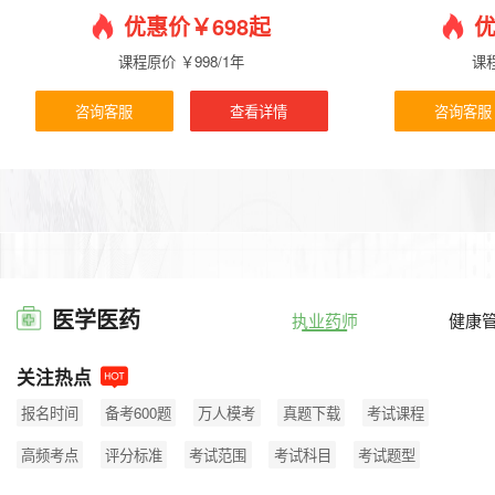
优惠价￥698起
优
课程原价 ￥998/1年
课程
咨询客服
查看详情
咨询客服
医学医药
执业药师
健康
关注热点
报名时间
备考600题
万人模考
真题下载
考试课程
高频考点
评分标准
考试范围
考试科目
考试题型