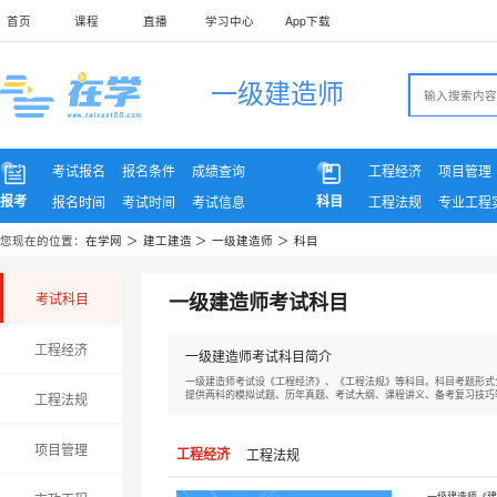
首页
课程
直播
学习中心
App下载
一级建造师
考试报名
报名条件
成绩查询
工程经济
项目管理
报考
科目
报名时间
考试时间
考试信息
工程法规
专业工程
您现在的位置：
在学网
＞
建工建造
＞
一级建造师
＞
科目
一级建造师考试科目
考试科目
工程经济
一级建造师考试科目简介
一级建造师考试设《工程经济》、《工程法规》等科目。科目考题形式
提供两科的模拟试题、历年真题、考试大纲、课程讲义、备考复习技巧
工程法规
项目管理
工程经济
工程法规