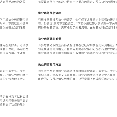
达到事半功倍的效果。
无疑是会使自己的能力得到一个很高的提升，那么执业药师考
解更多关于执业药师的
目是什么呢？关注在学网，我们一起了解并学习他们吧。
执业药师报名流程
前了解执业药师报考流
有很多想要报考执业药师的小伙伴们不太熟悉执业药师的报名
时间，下面就让小编来
程，俗话说“磨刀不误砍柴工，”下面小编就带大家梳理一下关
什么是需要我们注意的
药师的报名流程。只有熟悉了报名流程，在报名的时候我们才
量避免报名错误和节约报名时间。想了解更多相关内容，请关
学网。
执业药师就业前景
作用感到好奇，考取执
许多想要考取执业药师资格证或者已经拿到执业药师资格证，
续看下去吧，小编将在
知道执业药师资格证有什么用处的小伙伴们可能都有这样的疑
有什么作用。关注在学
执业药师的就业前景如何呢？取得执业药师资格证后好就业吗
业药师资格证的含金量怎么样、被不被认可呢？小伙伴们不要
急，现在小编就来为大家解答这些问题。关注在学网，了解更
执业药师复习方法
关的内容吧。
到知识点太多、太杂、
很多考生在面对执业药师考试的时候总觉得知识点太多、太杂
起。小编认为我们考生
是记不住。拿着书又无从看起。执业药师考试相对来说还是有
多的知识点就不会无所
难度的，但是小编认为我们考生只要掌握了合理科学的复习方
验，希望能对大家有所
面对那么多的知识点就不会无所适从啦。下面小编为大家整理
些复习方法，希望能帮助到大家。关注在学网，了解更多内容
间的安排和考试科目顺
考试时间安排和考试的
达到事半功倍的效果。
解更多关于执业药师的