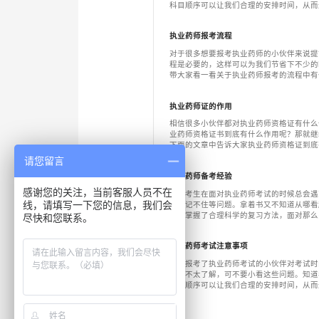
科目顺序可以让我们合理的安排时间，从而
下面就让小编来带大家了解相关内容吧。了
资讯，关注在学网吧。
执业药师报考流程
对于很多想要报考执业药师的小伙伴来说提
程是必要的，这样可以为我们节省下不少的
带大家看一看关于执业药师报考的流程中有
吧，关注在学网，了解更多相关资讯。
执业药师证的作用
相信很多小伙伴都对执业药师资格证有什么
业药师资格证书到底有什么作用呢？那就继
下面的文章中告诉大家执业药师资格证到底
网，了解更多相关咨询。
请您留言
执业药师备考经验
感谢您的关注，当前客服人员不在
我们考生在面对执业药师考试的时候总会遇
老是记不住等问题。拿着书又不知道从哪看
线，请填写一下您的信息，我们会
只要掌握了合理科学的复习方法，面对那么
尽快和您联系。
适从啦。下面小编为大家整理了一些备考经
帮助。关注在学网，了解更多内容吧。
执业药师考试注意事项
很多报考了执业药师考试的小伙伴对考试时
序都不太了解，可不要小看这些问题。知道
科目顺序可以让我们合理的安排时间，从而
下面就让小编来带大家了解相关内容吧。了
资讯，关注在学网吧。