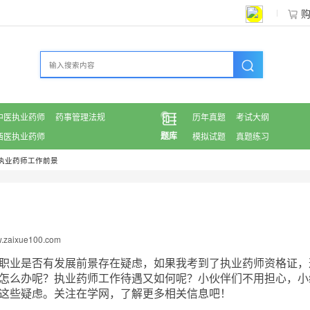
中医执业药师
药事管理法规
历年真题
考试大纲
题库
西医执业药师
模拟试题
真题练习
执业药师工作前景
aixue100.com
职业是否有发展前景存在疑虑，如果我考到了执业药师资格证，
怎么办呢？执业药师工作待遇又如何呢？小伙伴们不用担心，小
这些疑虑。关注在学网，了解更多相关信息吧！