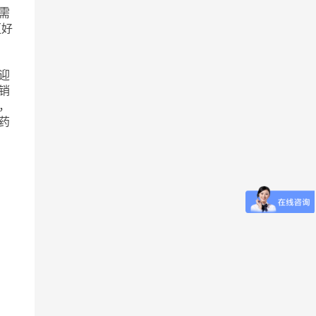
需
更好
迎
销
，
药