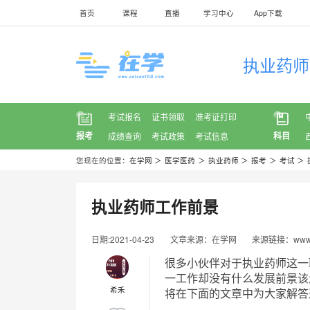
首页
课程
直播
学习中心
App下载
执业药师
考试报名
证书领取
准考证打印
报考
科目
成绩查询
考试政策
考试信息
您现在的位置：
在学网
＞
医学医药
＞
执业药师
＞
报考
＞
考试
＞
执业药师工作前景
日期:2021-04-23
文章来源：在学网
来源链接：www.z
很多小伙伴对于执业药师这一
一工作却没有什么发展前景该
希禾
将在下面的文章中为大家解答