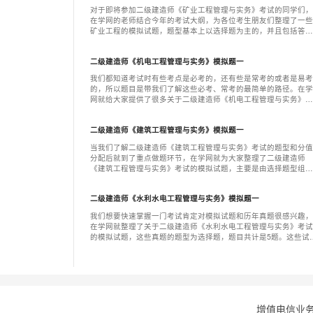
对于即将参加二级建造师《矿业工程管理与实务》考试的同学们，
在学网的老师结合今年的考试大纲，为各位考生朋友们整理了一些
矿业工程的模拟试题，题型基本上以选择题为主的，并且包括答案
及答案的解析，希望能够帮助大家更好的巩固知识，下面就一起来
看下具体的题目吧；
二级建造师《机电工程管理与实务》模拟题一
我们都知道考试时有些考点是必考的，还有些是常考的或者是易考
的，所以题目是带我们了解这些必考、常考的最简单的路径。在学
网就给大家提供了很多关于二级建造师《机电工程管理与实务》考
试的模拟试题题目，下面就来给大家看看。做完题目后分析和总结
也是非常有必要的，所以注意平时错题的积累。
二级建造师《建筑工程管理与实务》模拟题一
当我们了解二级建造师《建筑工程管理与实务》考试的题型和分值
分配后就到了重点做题环节，在学网就为大家整理了二级建造师
《建筑工程管理与实务》考试的模拟试题，主要是由选择题型组
成。下面我们就来看看这些题目，题目做完后可以参考答案和解
析，帮助您快速学习。下面的模拟试题我们一起来看看：
二级建造师《水利水电工程管理与实务》模拟题一
我们想要快速掌握一门考试肯定对模拟试题和历年真题很感兴趣，
在学网就整理了关于二级建造师《水利水电工程管理与实务》考试
的模拟试题，这些真题的题型为选择题，题目共计是5题。这些试
主要就是帮助大家分析考点，快速了解考试内容，所以做题是非常
重要的备考环节。
增值电信业