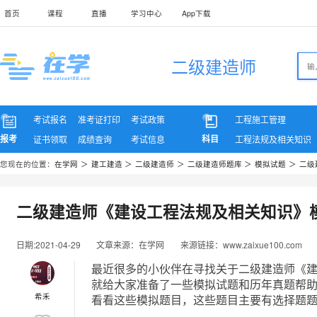
首页
课程
直播
学习中心
App下载
二级建造师
考试报名
准考证打印
考试政策
工程施工管理
报考
科目
证书领取
成绩查询
考试信息
工程法规及相关知识
您现在的位置：
在学网
＞
建工建造
＞
二级建造师
＞
二级建造师题库
＞
模拟试题
＞
二级
二级建造师《建设工程法规及相关知识》
日期:2021-04-29
文章来源：在学网
来源链接：www.zaixue100.com
最近很多的小伙伴在寻找关于二级建造师《
就给大家准备了一些模拟试题和历年真题帮
希禾
看看这些模拟题目，这些题目主要有选择题题