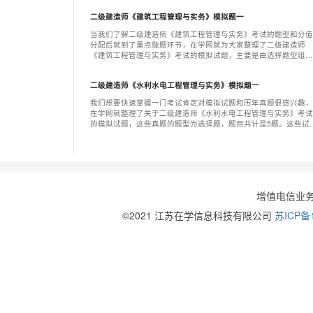
二级建造师《建筑工程管理与实务》模拟题一
当我们了解二级建造师《建筑工程管理与实务》考试的题型和分值
分配后就到了重点做题环节，在学网就为大家整理了二级建造师
《建筑工程管理与实务》考试的模拟试题，主要是由选择题型组
成。下面我们就来看看这些题目，题目做完后可以参考答案和解
析，帮助您快速学习。下面的模拟试题我们一起来看看：
二级建造师《水利水电工程管理与实务》模拟题一
我们想要快速掌握一门考试肯定对模拟试题和历年真题很感兴趣，
在学网就整理了关于二级建造师《水利水电工程管理与实务》考试
的模拟试题，这些真题的题型为选择题，题目共计是5题。这些试
主要就是帮助大家分析考点，快速了解考试内容，所以做题是非常
重要的备考环节。
增值电信业
©2021 江苏在学信息科技有限公司
苏ICP备1