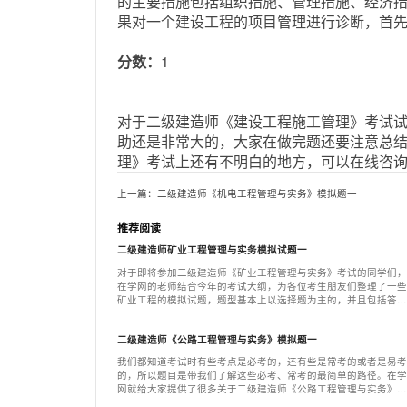
的主要措施包括组织措施、管理措施、经济
果对一个建设工程的项目管理进行诊断，首
分数：
1
对于二级建造师《建设工程施工管理》考试
助还是非常大的，大家在做完题还要注意总
理》考试上还有不明白的地方，可以在线咨
上一篇：二级建造师《机电工程管理与实务》模拟题一
推荐阅读
二级建造师矿业工程管理与实务模拟试题一
对于即将参加二级建造师《矿业工程管理与实务》考试的同学们，
在学网的老师结合今年的考试大纲，为各位考生朋友们整理了一些
矿业工程的模拟试题，题型基本上以选择题为主的，并且包括答案
及答案的解析，希望能够帮助大家更好的巩固知识，下面就一起来
看下具体的题目吧；
二级建造师《公路工程管理与实务》模拟题一
我们都知道考试时有些考点是必考的，还有些是常考的或者是易考
的，所以题目是带我们了解这些必考、常考的最简单的路径。在学
网就给大家提供了很多关于二级建造师《公路工程管理与实务》考
试的模拟试题题目，下面就来给大家看看：