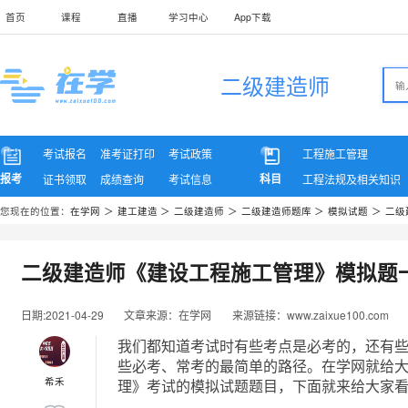
首页
课程
直播
学习中心
App下载
二级建造师
考试报名
准考证打印
考试政策
工程施工管理
报考
科目
证书领取
成绩查询
考试信息
工程法规及相关知识
您现在的位置：
在学网
＞
建工建造
＞
二级建造师
＞
二级建造师题库
＞
模拟试题
＞
二级
二级建造师《建设工程施工管理》模拟题
日期:2021-04-29
文章来源：在学网
来源链接：www.zaixue100.com
我们都知道考试时有些考点是必考的，还有
些必考、常考的最简单的路径。在学网就给
希禾
理》考试的模拟试题题目，下面就来给大家