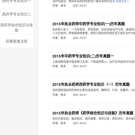
西药学专业知识一
治疗阳虚证，使用补阳药时常佐用少量补阴药的治法
阅读全文>>
作者：希禾
2021-04-01
西药学专业知识二
2015年执业药师中药学专业知识(一)历年真题
西药学综合知识与技
佐药意义有三：一为佐助药，即协助君、臣药加强治疗作用，或直接
能
三为反佐药，即根据病情需要，使用与君药药性相反而又能在治疗中起相
作者：希禾
2021-04-01
药事管理法规
2015年中药学专业知识(二)历年真题一
上能清肺润燥中能清胃口生津，下能滋阴降火，治疗实热虚热均可选
作者：希禾
2021-04-01
2015年执业药师西药学专业知识（一）历年真题
非经胃肠道给药的制剂主要包括溶液剂、糖浆剂、片剂、胶囊剂、丸
作者：希禾
2021-04-01
2015年执业药师《药学综合知识与技能》历年真题
药历内容包括：基本情况、病历摘要、用药记录、用药评价。其中临
作者：希禾
2021-04-01