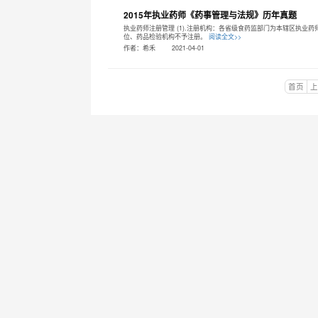
2015年执业药师《药事管理与法规》历年真题
执业药师注册管理 (1).注册机构：各省级食药监部门为本辖区执业药
位、药品检验机构不予注册。
阅读全文>>
作者：希禾
2021-04-01
首页
上