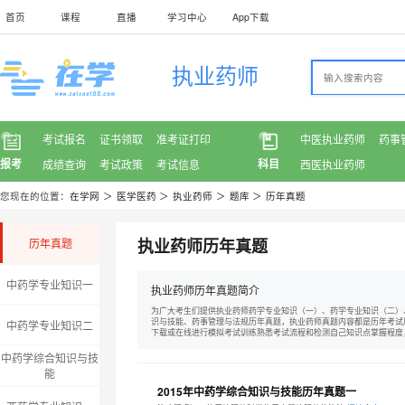
首页
课程
直播
学习中心
App下载
执业药师
考试报名
证书领取
准考证打印
中医执业药师
药事
报考
科目
成绩查询
考试政策
考试信息
西医执业药师
您现在的位置：
在学网
＞
医学医药
＞
执业药师
＞
题库
＞
历年真题
执业药师历年真题
历年真题
中药学专业知识一
执业药师历年真题简介
为广大考生们提供执业药师药学专业知识（一）、药学专业知识（二）
识与技能、药事管理与法规历年真题，执业药师真题内容都是历年考试
中药学专业知识二
下载或在线进行模拟考试训练熟悉考试流程和检测自己知识点掌握程度
中药学综合知识与技
能
2015年中药学综合知识与技能历年真题一