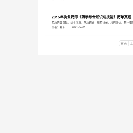
2015年执业药师《药学综合知识与技能》历年真题
药历内容包括：基本情况、病历摘要、用药记录、用药评价。其中临
作者：希禾
2021-04-01
首页
上