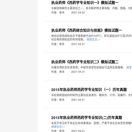
执业药师《西药学专业知识一》模拟试题一
水解是降解的主要途径之一，易水解药物主要有酯、内酯、酰胺、内
作者：希禾
2021-04-02
执业药师《西药综合知识与技能》模拟试题一
绝经后骨质疏松症应予激素替代治疗(HRT)，即在基础治疗方案(钙
经后骨质疏松症的有效措施。
阅读全文>>
作者：希禾
2021-04-01
执业药师《西药学专业知识二》模拟试题二
呋塞米预防急性肾衰竭；中枢性或肾性尿崩症可选用氢氯噻嗪；
阅读
作者：希禾
2021-04-01
2015年执业药师西药学专业知识（一）历年真题
非经胃肠道给药的制剂主要包括溶液剂、糖浆剂、片剂、胶囊剂、丸
作者：希禾
2021-04-01
2015年执业药师西药学专业知识(二)历年真题
米氮平常见的不良反应有体重增加、困倦；严重不良反应有急性骨髓功
阅读全文>>
作者：希禾
2021-04-01