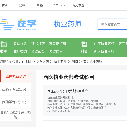
首页
课程
直播
学习中心
App下载
执业药师
考试报名
证书领取
准考证打印
中医执业药师
药事
报考
科目
成绩查询
考试政策
考试信息
西医执业药师
您现在的位置：
在学网
＞
医学医药
＞
执业药师
＞
科目
＞
西医执业药师
西医执业药师考试科目
西医执业药师
西药学专业知识一
西医执业药师考试科目简介
西医执业药师考试科目：
药事管理与法规（药学类、中药学类共考科目）
西药学专业知识二
药学专业知识（一）含药剂学、药物化学、药效学、药物分析
药学专业知识（二）含临床药物治疗学、临床药理学
药学综合知识与技能
西药学综合知识与技
能